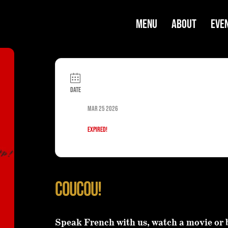
MENU
ABOUT
EVE
Date
Mar 25 2026
Expired!
Coucou!
Speak French with us, watch a movie or b